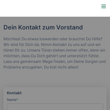
Dein Kontakt zum Vorstand
Möchtest Du etwas loswerden oder brauchst Du Hilfe?
Wir sind für Dich da. Nimm Kontakt zu uns auf und wir
hören Dir zu. Unsere Türen stehen immer offen, denn wir
möchten, dass Du Dich gehört und unterstützt fühlst.
Lass uns gemeinsam Wege finden, um Deine Sorgen und
Probleme anzugehen. Du bist nicht allein!
Kontakt
Name
*