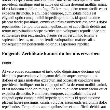
provident, similique sunt in culpa qui officia deserunt mollitia animi,
id est laborum et dolorum fuga. Et harum quidem rerum facilis est et
expedita distinctio. Nam libero tempore, cum soluta nobis est
eligendi optio cumque nihil impedit quo minus id quod maxime
placeat facere possimus, omnis voluptas assumenda est, omnis dolor
repellendus. Temporibus autem quibusdam et aut officiis debitis aut
rerum necessitatibus saepe eveniet ut et voluptates repudiandae sint
et molestiae non recusandae. Itaque earum rerum hic tenetur a
sapiente delectus, ut aut reiciendis voluptatibus maiores alias
consequatur aut perferendis doloribus asperiores repellat.
Folgende Zertifikate kannst du bei uns erwerben
Punkt 1
At vero eos et accusamus et iusto odio dignissimos ducimus qui
blanditiis praesentium voluptatum deleniti atque corrupti quos
dolores et quas molestias excepturi sint occaecati cupiditate non
provident, similique sunt in culpa qui officia deserunt mollitia animi,
id est laborum et dolorum fuga. Et harum quidem rerum facilis est et
expedita distinctio. Nam libero tempore, cum soluta nobis est
eligendi optio cumque nihil impedit quo minus id quod maxime
placeat facere possimus, omnis voluptas assumenda est, omnis dolor
repellendus. Temporibus autem quibusdam et aut officiis debitis aut