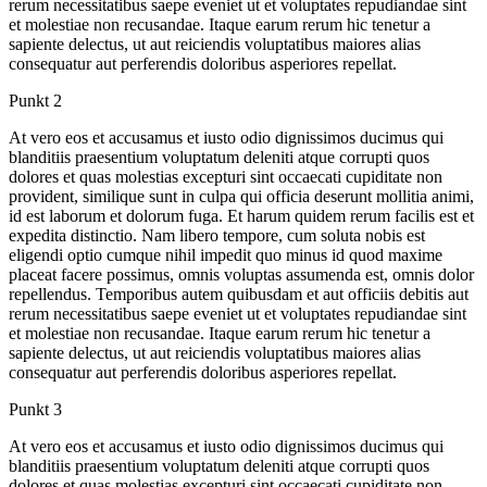
rerum necessitatibus saepe eveniet ut et voluptates repudiandae sint
et molestiae non recusandae. Itaque earum rerum hic tenetur a
sapiente delectus, ut aut reiciendis voluptatibus maiores alias
consequatur aut perferendis doloribus asperiores repellat.
Punkt 2
At vero eos et accusamus et iusto odio dignissimos ducimus qui
blanditiis praesentium voluptatum deleniti atque corrupti quos
dolores et quas molestias excepturi sint occaecati cupiditate non
provident, similique sunt in culpa qui officia deserunt mollitia animi,
id est laborum et dolorum fuga. Et harum quidem rerum facilis est et
expedita distinctio. Nam libero tempore, cum soluta nobis est
eligendi optio cumque nihil impedit quo minus id quod maxime
placeat facere possimus, omnis voluptas assumenda est, omnis dolor
repellendus. Temporibus autem quibusdam et aut officiis debitis aut
rerum necessitatibus saepe eveniet ut et voluptates repudiandae sint
et molestiae non recusandae. Itaque earum rerum hic tenetur a
sapiente delectus, ut aut reiciendis voluptatibus maiores alias
consequatur aut perferendis doloribus asperiores repellat.
Punkt 3
At vero eos et accusamus et iusto odio dignissimos ducimus qui
blanditiis praesentium voluptatum deleniti atque corrupti quos
dolores et quas molestias excepturi sint occaecati cupiditate non