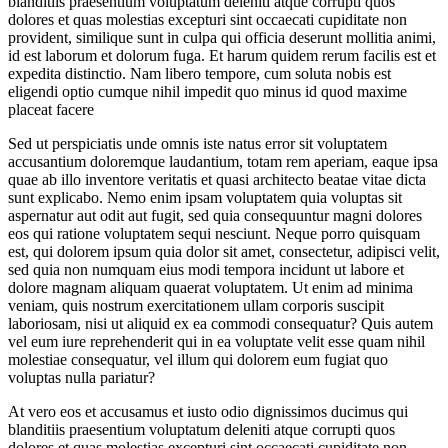
blanditiis praesentium voluptatum deleniti atque corrupti quos
dolores et quas molestias excepturi sint occaecati cupiditate non
provident, similique sunt in culpa qui officia deserunt mollitia animi,
id est laborum et dolorum fuga. Et harum quidem rerum facilis est et
expedita distinctio. Nam libero tempore, cum soluta nobis est
eligendi optio cumque nihil impedit quo minus id quod maxime
placeat facere
Sed ut perspiciatis unde omnis iste natus error sit voluptatem
accusantium doloremque laudantium, totam rem aperiam, eaque ipsa
quae ab illo inventore veritatis et quasi architecto beatae vitae dicta
sunt explicabo. Nemo enim ipsam voluptatem quia voluptas sit
aspernatur aut odit aut fugit, sed quia consequuntur magni dolores
eos qui ratione voluptatem sequi nesciunt. Neque porro quisquam
est, qui dolorem ipsum quia dolor sit amet, consectetur, adipisci velit,
sed quia non numquam eius modi tempora incidunt ut labore et
dolore magnam aliquam quaerat voluptatem. Ut enim ad minima
veniam, quis nostrum exercitationem ullam corporis suscipit
laboriosam, nisi ut aliquid ex ea commodi consequatur? Quis autem
vel eum iure reprehenderit qui in ea voluptate velit esse quam nihil
molestiae consequatur, vel illum qui dolorem eum fugiat quo
voluptas nulla pariatur?
At vero eos et accusamus et iusto odio dignissimos ducimus qui
blanditiis praesentium voluptatum deleniti atque corrupti quos
dolores et quas molestias excepturi sint occaecati cupiditate non