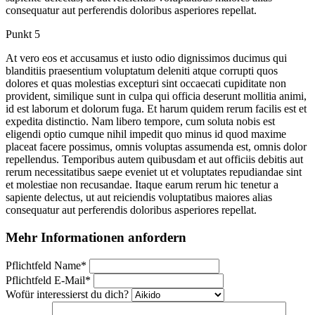
consequatur aut perferendis doloribus asperiores repellat.
Punkt 5
At vero eos et accusamus et iusto odio dignissimos ducimus qui
blanditiis praesentium voluptatum deleniti atque corrupti quos
dolores et quas molestias excepturi sint occaecati cupiditate non
provident, similique sunt in culpa qui officia deserunt mollitia animi,
id est laborum et dolorum fuga. Et harum quidem rerum facilis est et
expedita distinctio. Nam libero tempore, cum soluta nobis est
eligendi optio cumque nihil impedit quo minus id quod maxime
placeat facere possimus, omnis voluptas assumenda est, omnis dolor
repellendus. Temporibus autem quibusdam et aut officiis debitis aut
rerum necessitatibus saepe eveniet ut et voluptates repudiandae sint
et molestiae non recusandae. Itaque earum rerum hic tenetur a
sapiente delectus, ut aut reiciendis voluptatibus maiores alias
consequatur aut perferendis doloribus asperiores repellat.
Mehr Informationen anfordern
Pflichtfeld
Name
*
Pflichtfeld
E-Mail
*
Wofür interessierst du dich?