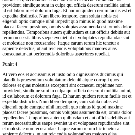
provident, similique sunt in culpa qui officia deserunt mollitia animi,
id est laborum et dolorum fuga. Et harum quidem rerum facilis est et
expedita distinctio. Nam libero tempore, cum soluta nobis est
eligendi optio cumque nihil impedit quo minus id quod maxime
placeat facere possimus, omnis voluptas assumenda est, omnis dolor
repellendus. Temporibus autem quibusdam et aut officiis debitis aut
rerum necessitatibus saepe eveniet ut et voluptates repudiandae sint
et molestiae non recusandae. Itaque earum rerum hic tenetur a
sapiente delectus, ut aut reiciendis voluptatibus maiores alias
consequatur aut perferendis doloribus asperiores repellat.
Punkt 4
At vero eos et accusamus et iusto odio dignissimos ducimus qui
blanditiis praesentium voluptatum deleniti atque corrupti quos
dolores et quas molestias excepturi sint occaecati cupiditate non
provident, similique sunt in culpa qui officia deserunt mollitia animi,
id est laborum et dolorum fuga. Et harum quidem rerum facilis est et
expedita distinctio. Nam libero tempore, cum soluta nobis est
eligendi optio cumque nihil impedit quo minus id quod maxime
placeat facere possimus, omnis voluptas assumenda est, omnis dolor
repellendus. Temporibus autem quibusdam et aut officiis debitis aut
rerum necessitatibus saepe eveniet ut et voluptates repudiandae sint
et molestiae non recusandae. Itaque earum rerum hic tenetur a
sapiente delectus, ut aut reiciendis voluptatibus maiores alias