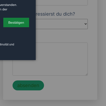
verstanden.
n der
Wofür interessierst du dich?
Bestätigen
Nachricht
tinuität und
absenden