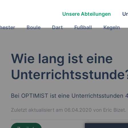
Unsere Abteilungen
Un
hester
Boule
Dart
Fußball
Kegeln
Wie lang ist eine
Unterrichtsstunde
Bei OPTIMIST ist eine Unterrichtsstunden 
Zuletzt aktualisiert am 06.04.2020 von Eric Bizet.